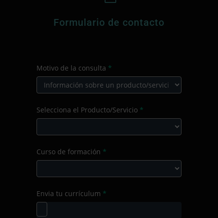
Formulario de contacto
CONTACTO
Motivo de la consulta
*
PRINCIPAL
Motivo
Selecciona el Producto/Servicio
*
de
la
consulta
Selecciona
Curso de formación
*
el
Producto/Servicio
Curso
Envia tu currículum
*
de
formación