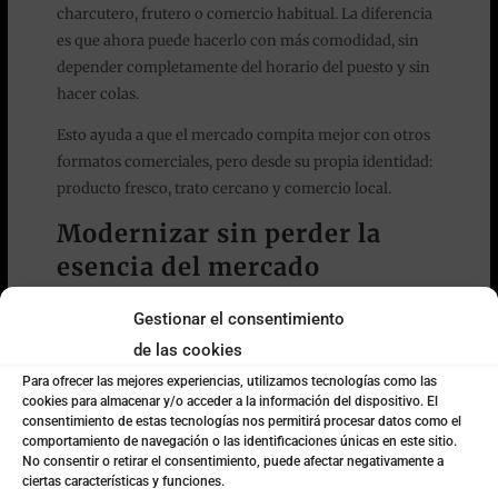
charcutero, frutero o comercio habitual. La diferencia
es que ahora puede hacerlo con más comodidad, sin
depender completamente del horario del puesto y sin
hacer colas.
Esto ayuda a que el mercado compita mejor con otros
formatos comerciales, pero desde su propia identidad:
producto fresco, trato cercano y comercio local.
Modernizar sin perder la
esencia del mercado
El Mercat Municipal de Sagunt avanza así hacia un
Gestionar el consentimiento
modelo más cómodo, flexible y adaptado a los hábitos
de las cookies
actuales de consumo.
Para ofrecer las mejores experiencias, utilizamos tecnologías como las
Para Coto Marketing, este proyecto demuestra que el
cookies para almacenar y/o acceder a la información del dispositivo. El
consentimiento de estas tecnologías nos permitirá procesar datos como el
marketing aplicado al comercio local puede ir mucho
comportamiento de navegación o las identificaciones únicas en este sitio.
más allá de una campaña puntual. Puede ayudar a
No consentir o retirar el consentimiento, puede afectar negativamente a
transformar servicios, mejorar la experiencia del
ciertas características y funciones.