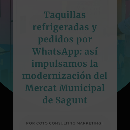
Taquillas
refrigeradas y
pedidos por
WhatsApp: así
impulsamos la
modernización del
Mercat Municipal
de Sagunt
POR
COTO CONSULTING MARKETING
|