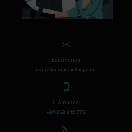

Escríbenos
coto@cotoconsulting.com

Llámanos
+34
963 942 775
l