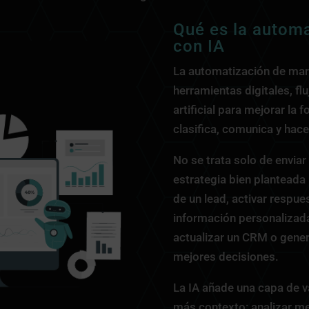
Qué es la autom
con IA
La automatización de mark
herramientas digitales, fl
artificial para mejorar la
clasifica, comunica y hac
No se trata solo de envia
estrategia bien planteada 
de un lead, activar respue
información personalizada
actualizar un CRM o gener
mejores decisiones.
La IA añade una capa de v
más contexto: analizar men