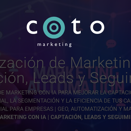
N
MARKETING DIGITAL
DISEÑO GRÁFICO Y WEB
INTELIGENCIA ARTI
zación de Marketing
ión, Leads y Segu
 MARKETING CON IA PARA MEJORAR LA CAPTACIÓ
AL, LA SEGMENTACIÓN Y LA EFICIENCIA DE TUS C
CIAL PARA EMPRESAS | GEO, AUTOMATIZACIÓN Y M
ARKETING CON IA | CAPTACIÓN, LEADS Y SEGUIM