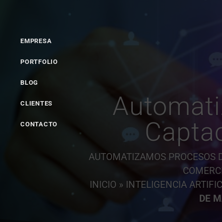
ESTRATEGIA
FORMACIÓ
EMPRESA
PORTFOLIO
BLOG
Automati
CLIENTES
Captac
CONTACTO
AUTOMATIZAMOS PROCESOS DE
COMERCI
INICIO
»
INTELIGENCIA ARTIFI
DE M