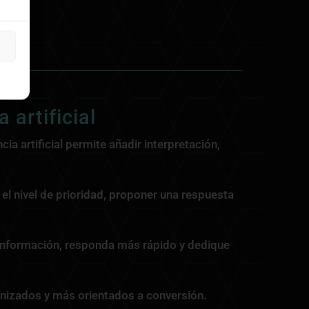
.
 artificial
a artificial permite añadir interpretación,
r el nivel de prioridad, proponer una respuesta
or información, responda más rápido y dedique
nizados y más orientados a conversión.