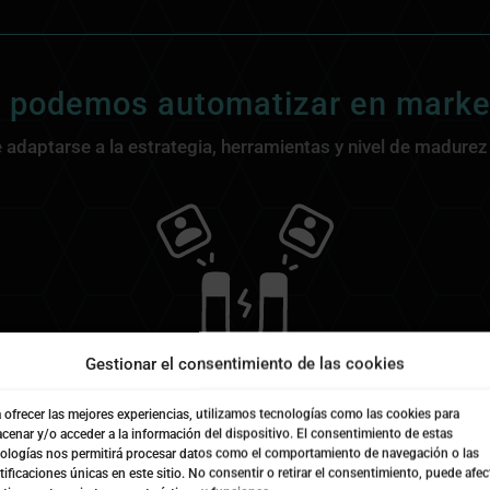
 podemos automatizar en marke
adaptarse a la estrategia, herramientas y nivel de madurez
Gestionar el consentimiento de las cookies
 ofrecer las mejores experiencias, utilizamos tecnologías como las cookies para
Captación y gestión de leads
cenar y/o acceder a la información del dispositivo. El consentimiento de estas
ologías nos permitirá procesar datos como el comportamiento de navegación o las
os desde formularios, campañas, landing pages, descarga
tificaciones únicas en este sitio. No consentir o retirar el consentimiento, puede afec