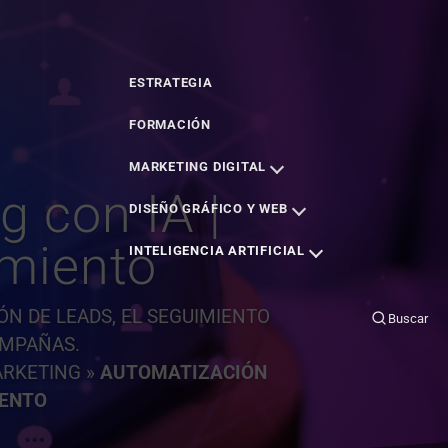
FICIAL
EMPRESA
PORTFOLIO
BLOG
CLIENTES
CONTACTO
Buscar
ESTRATEGIA
FORMACIÓN
MARKETING DIGITAL
 con IA |
DISEÑO GRÁFICO Y WEB
imiento
INTELIGENCIA ARTIFICIAL
N DE LEADS, EL SEGUIMIENTO
Buscar
AMPAÑAS.
ARKETING
»
AUTOMATIZACIÓN
IENTO