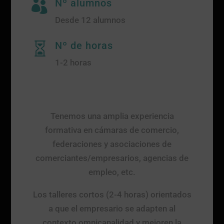
Nº alumnos

Desde 12 alumnos
Nº de horas

1-2 horas
Tenemos una amplia experiencia
formativa en cámaras de comercio,
federaciones y asociaciones de
comerciantes/empresarios, agencias de
empleo, etc.
Los talleres cortos (2-4 horas) orientados
a que el empresario se adapten al
contexto omnicanalidad y mejoren la