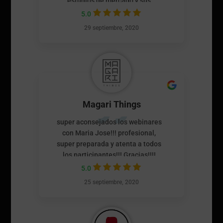
estudios de mercado y sus
técnicas de marketing son muy
5.0
eficientes.
29 septiembre, 2020
Magari Things
super aconsejados los webinares
con Maria Jose!!! profesional,
super preparada y atenta a todos
los participantes!!! Gracias!!!!
5.0
25 septiembre, 2020