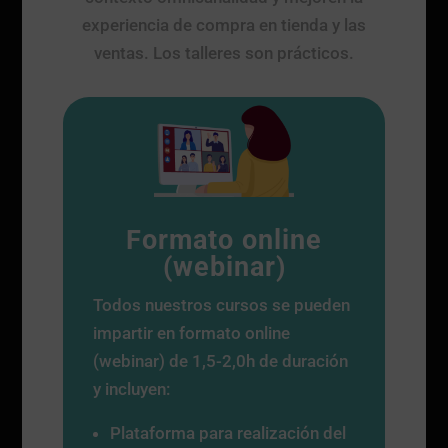
experiencia de compra en tienda y las
ventas. Los talleres son prácticos.
Formato online
(webinar)
Todos nuestros cursos se pueden
impartir en formato online
(webinar) de 1,5-2,0h de duración
y incluyen:
Plataforma para realización del