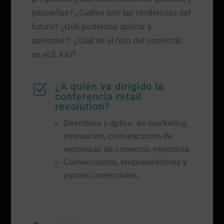
pequeños? ¿Cuáles son las tendencias del
futuro? ¿Qué podemos aplicar y
aprender? ¿Cuál es el reto del comercio
en el S.XXI?
¿A quién va dirigido la
Z
conferencia retail
revolution?
Directivos y dptos. de marketing,
innovación, comunicación de
empresas de comercio minorista.
Comerciantes, emprendedores y
pymes comerciales.