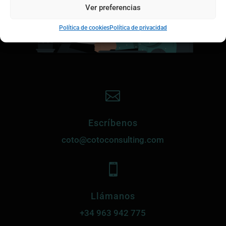
Ver preferencias
Política de cookies
Política de privacidad

Escríbenos
coto@cotoconsulting.com

Llámanos
+34
963 942 775