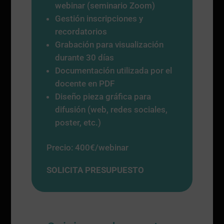
webinar (seminario Zoom)
Gestión inscripciones y
recordatorios
Grabación para visualización
durante 30 días
Documentación utilizada por el
docente en PDF
Diseño pieza gráfica para
difusión (web, redes sociales,
poster, etc.)
Precio: 400€/webinar
SOLICITA PRESUPUESTO