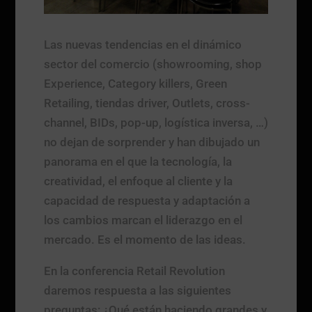
Las nuevas tendencias en el dinámico
sector del comercio (showrooming, shop
Experience, Category killers, Green
Retailing, tiendas driver, Outlets, cross-
channel, BIDs, pop-up, logística inversa, …)
no dejan de sorprender y han dibujado un
panorama en el que la tecnología, la
creatividad, el enfoque al cliente y la
capacidad de respuesta y adaptación a
los cambios marcan el liderazgo en el
mercado. Es el momento de las ideas.
En la conferencia Retail Revolution
daremos respuesta a las siguientes
preguntas: ¿Qué están haciendo grandes y