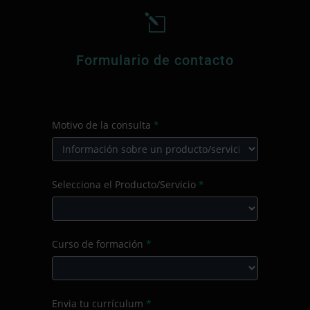
l
Formulario de contacto
CONTACTO
Motivo de la consulta
*
PRINCIPAL
Motivo
Selecciona el Producto/Servicio
*
de
la
consulta
Selecciona
Curso de formación
*
el
Producto/Servicio
Curso
Envia tu currículum
*
de