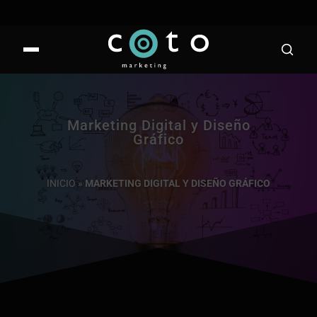
Marketing Digital y Diseño
Gráfico
INICIO
»
MARKETING DIGITAL Y DISEÑO GRÁFICO