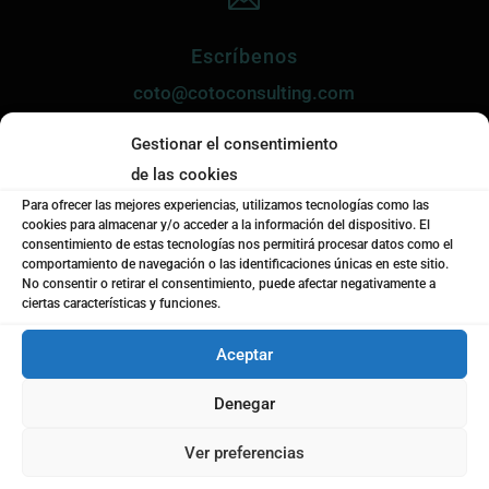
Escríbenos
coto@cotoconsulting.com
Gestionar el consentimiento

de las cookies
Para ofrecer las mejores experiencias, utilizamos tecnologías como las
Llámanos
cookies para almacenar y/o acceder a la información del dispositivo. El
consentimiento de estas tecnologías nos permitirá procesar datos como el
+34
963 942 775
comportamiento de navegación o las identificaciones únicas en este sitio.
No consentir o retirar el consentimiento, puede afectar negativamente a
ciertas características y funciones.
l
Aceptar
Formulario de contacto
Denegar
Ver preferencias
CONTACTO
Motivo de la consulta
*