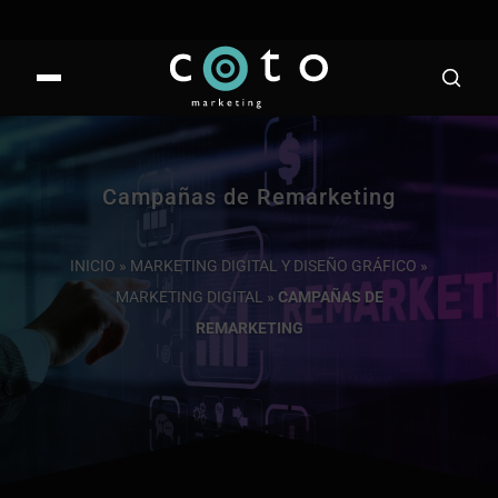
Campañas de Remarketing
INICIO
»
MARKETING DIGITAL Y DISEÑO GRÁFICO
»
MARKETING DIGITAL
»
CAMPAÑAS DE
REMARKETING