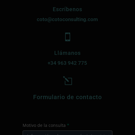
Escríbenos
coto@cotoconsulting.com

Llámanos
+34
963 942 775
l
Formulario de contacto
CONTACTO
Motivo de la consulta
*
PRINCIPAL