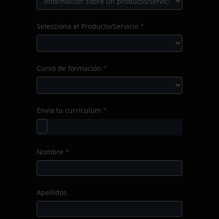
Motivo
Selecciona el Producto/Servicio
*
de
la
consulta
Selecciona
Curso de formación
*
el
Producto/Servicio
Curso
Envia tu currículum
*
de
formación
Nombre
*
Apellidos