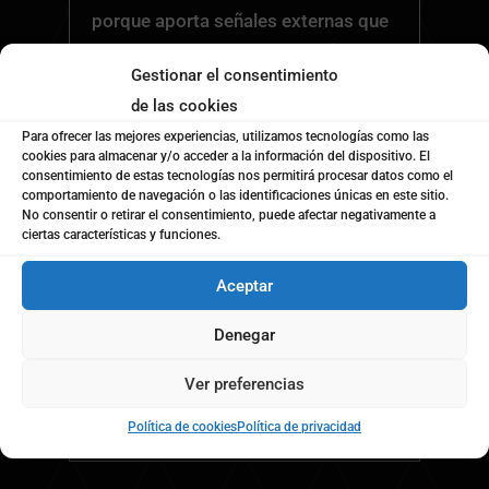
porque aporta señales externas que
complementan la optimización de la
Gestionar el consentimiento
web.
de las cookies
Para ofrecer las mejores experiencias, utilizamos tecnologías como las
cookies para almacenar y/o acceder a la información del dispositivo. El
consentimiento de estas tecnologías nos permitirá procesar datos como el
¿Por dónde conviene
L
comportamiento de navegación o las identificaciones únicas en este sitio.
empezar?
No consentir o retirar el consentimiento, puede afectar negativamente a
ciertas características y funciones.
Lo más recomendable es comenzar
con un diagnóstico de presencia
Aceptar
digital para detectar qué información
Denegar
existe sobre la marca, qué fuentes la
mencionan y qué oportunidades hay
Ver preferencias
para reforzar su autoridad.
Política de cookies
Política de privacidad