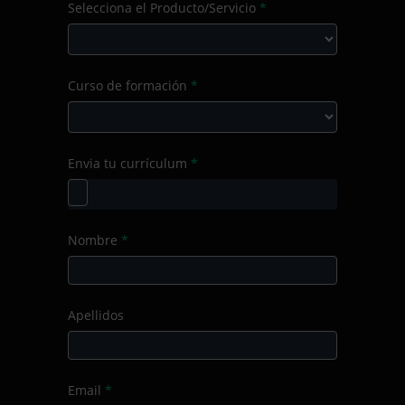
Selecciona el Producto/Servicio
*
de
la
consulta
Selecciona
Curso de formación
*
el
Producto/Servicio
Curso
Envia tu currículum
*
de
formación
Nombre
*
Apellidos
Email
*