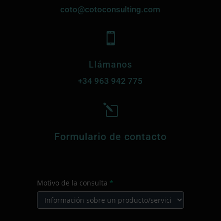
coto@cotoconsulting.com

Llámanos
+34
963 942 775
l
Formulario de contacto
CONTACTO
Motivo de la consulta
*
PRINCIPAL
Motivo