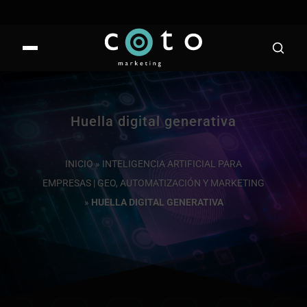
Huella digital generativa
INICIO
»
INTELIGENCIA ARTIFICIAL PARA
EMPRESAS | GEO, AUTOMATIZACIÓN Y MARKETING
»
HUELLA DIGITAL GENERATIVA