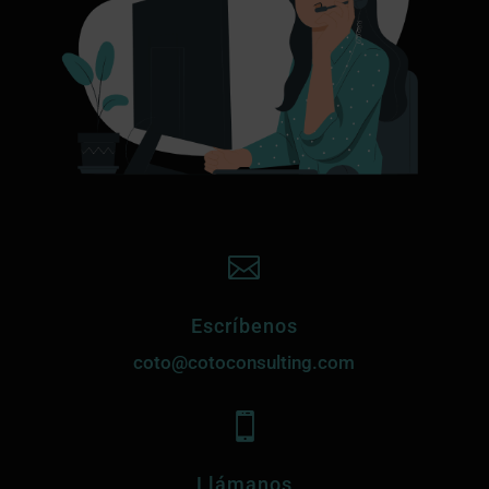

Escríbenos
coto@cotoconsulting.com

Llámanos