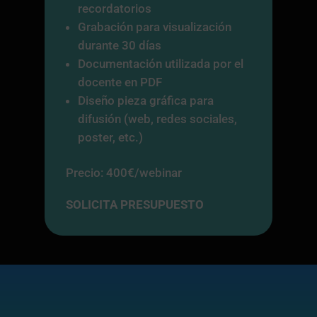
recordatorios
Grabación para visualización
durante 30 días
Documentación utilizada por el
docente en PDF
Diseño pieza gráfica para
difusión (web, redes sociales,
poster, etc.)
Precio: 400€/webinar
SOLICITA PRESUPUESTO