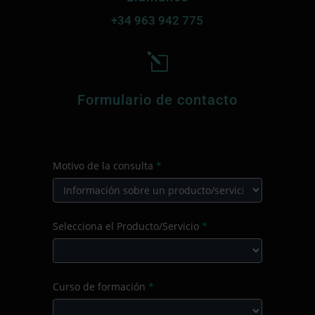
+34
963 942 775
l
Formulario de contacto
CONTACTO
Motivo de la consulta
*
PRINCIPAL
Motivo
Selecciona el Producto/Servicio
*
de
la
consulta
Selecciona
Curso de formación
*
el
Producto/Servicio