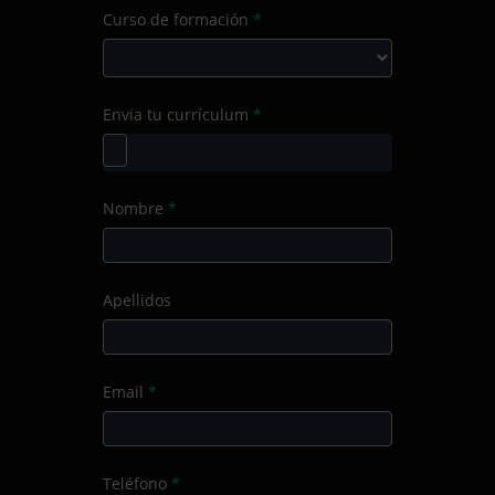
Curso de formación
*
el
Producto/Servicio
Curso
Envia tu currículum
*
de
formación
Nombre
*
Apellidos
Email
*
Teléfono
*