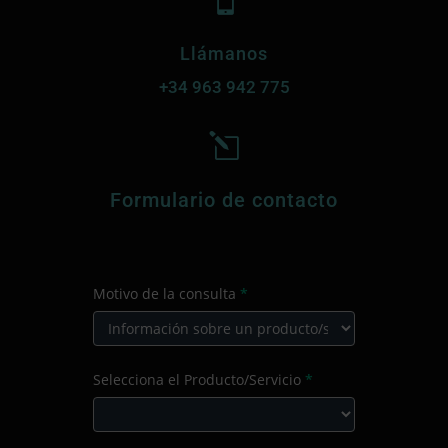

Llámanos
+34
963 942 775
l
Formulario de contacto
CONTACTO
Motivo de la consulta
*
PRINCIPAL
Motivo
Selecciona el Producto/Servicio
*
de
la
consulta
Selecciona