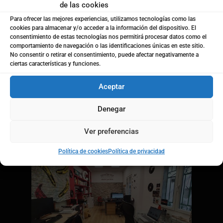
de las cookies
Para ofrecer las mejores experiencias, utilizamos tecnologías como las
cookies para almacenar y/o acceder a la información del dispositivo. El
consentimiento de estas tecnologías nos permitirá procesar datos como el
comportamiento de navegación o las identificaciones únicas en este sitio.
No consentir o retirar el consentimiento, puede afectar negativamente a
ALICANTE
ciertas características y funciones.
Calle San José, 23. 03760- Ondara
(Alicante)
Aceptar
+34 651 563 920
Denegar
Fax. 96 344 8131
Ver preferencias
Política de cookies
Política de privacidad