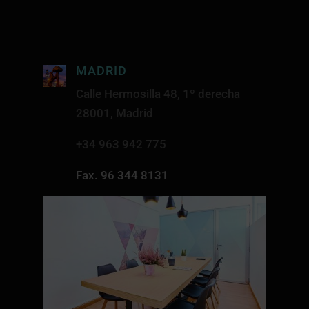
MADRID
Calle Hermosilla 48, 1º derecha
28001, Madrid
+34 963 942 775
Fax. 96 344 8131