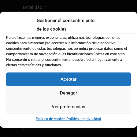
Localidad
*
Gestionar el consentimiento
de las cookies
¿Empresa o particular?
*
Para ofrecer las mejores experiencias, utilizamos tecnologías como las
Empresa
cookies para almacenar y/o acceder a la información del dispositivo. El
Particular
consentimiento de estas tecnologías nos permitirá procesar datos como el
comportamiento de navegación o las identificaciones únicas en este sitio.
No consentir o retirar el consentimiento, puede afectar negativamente a
Nombre de la empresa
*
ciertas características y funciones.
Aceptar
Mensaje
*
Denegar
Ver preferencias
Política de cookies
Política de privacidad