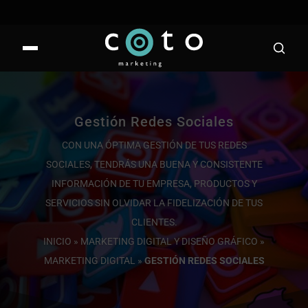
Gestión Redes Sociales
CON UNA ÓPTIMA GESTIÓN DE TUS REDES
SOCIALES, TENDRÁS UNA BUENA Y CONSISTENTE
INFORMACIÓN DE TU EMPRESA, PRODUCTOS Y
SERVICIOS SIN OLVIDAR LA FIDELIZACIÓN DE TUS
CLIENTES.
INICIO
»
MARKETING DIGITAL Y DISEÑO GRÁFICO
»
MARKETING DIGITAL
»
GESTIÓN REDES SOCIALES