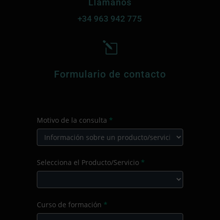
Llámanos
+34
963 942 775
l
Formulario de contacto
CONTACTO
Motivo de la consulta
*
PRINCIPAL
Motivo
Selecciona el Producto/Servicio
*
de
la
consulta
Selecciona
Curso de formación
*
el