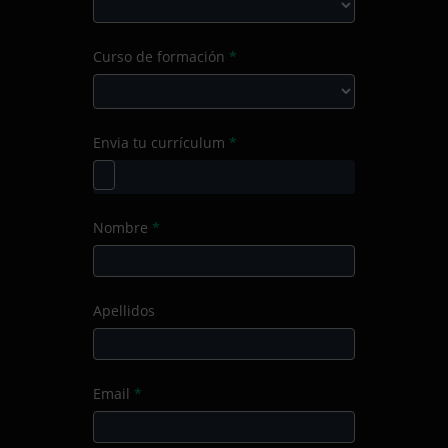
la
consulta
Selecciona
Curso de formación
*
el
Producto/Servicio
Curso
Envia tu currículum
*
de
formación
Nombre
*
Apellidos
Email
*