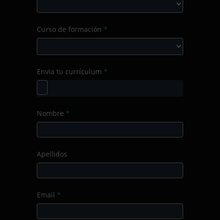
la
consulta
Selecciona
Curso de formación
*
el
Producto/Servicio
Curso
Envia tu currículum
*
de
formación
Nombre
*
Apellidos
Email
*