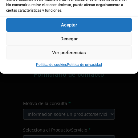
No consentir o retirar el consentimiento, puede afectar negativamente a
ciertas características y funciones.

Aceptar
Llámanos
Denegar
+34
963 942 775
Ver preferencias
l
Política de cookies
Política de privacidad
Formulario de contacto
CONTACTO
Motivo de la consulta
*
PRINCIPAL
Motivo
Selecciona el Producto/Servicio
*
de