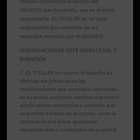
reflejen únicamente la opinión del
USUARIO que los remite, que es el único
responsable. EL TITULAR no se hace
responsable del contenido de los
mensajes enviados por el USUARIO.
MODIFICACIÓN DE ESTE AVISO LEGAL Y
DURACIÓN
EL TITULAR se reserva el derecho de
efectuar sin previo aviso las
modificaciones que considere oportunas
en su portal, pudiendo cambiar, suprimir o
añadir tantos contenidos y servicios que
se presten a través de la misma, como la
forma en la que éstos aparezcan
representados o localizados en su portal.