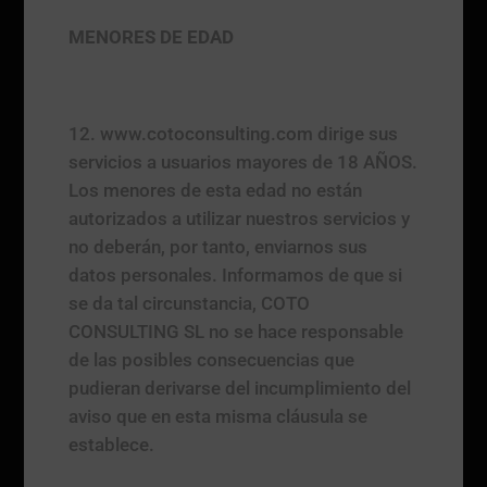
MENORES DE EDAD
www.cotoconsulting.com dirige sus
servicios a usuarios mayores de 18 AÑOS.
Los menores de esta edad no están
autorizados a utilizar nuestros servicios y
no deberán, por tanto, enviarnos sus
datos personales. Informamos de que si
se da tal circunstancia, COTO
CONSULTING SL no se hace responsable
de las posibles consecuencias que
pudieran derivarse del incumplimiento del
aviso que en esta misma cláusula se
establece.