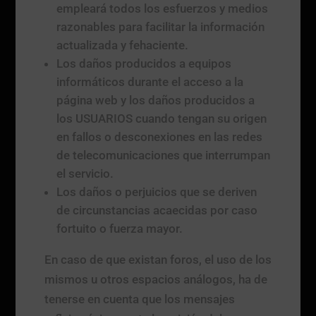
empleará todos los esfuerzos y medios
razonables para facilitar la información
actualizada y fehaciente.
Los daños producidos a equipos
informáticos durante el acceso a la
página web y los daños producidos a
los USUARIOS cuando tengan su origen
en fallos o desconexiones en las redes
de telecomunicaciones que interrumpan
el servicio.
Los daños o perjuicios que se deriven
de circunstancias acaecidas por caso
fortuito o fuerza mayor.
En caso de que existan foros, el uso de los
mismos u otros espacios análogos, ha de
tenerse en cuenta que los mensajes