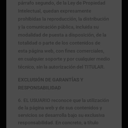
párrafo segundo, de la Ley de Propiedad
Intelectual, quedan expresamente
prohibidas la reproducción, la distribución
y la comunicación pública, incluida su
modalidad de puesta a disposición, de la
totalidad o parte de los contenidos de
esta página web, con fines comerciales,
en cualquier soporte y por cualquier medio
técnico, sin la autorización del TITULAR.
EXCLUSIÓN DE GARANTÍAS Y
RESPONSABILIDAD
EL USUARIO reconoce que la utilización
de la página web y de sus contenidos y
servicios se desarrolla bajo su exclusiva
responsabilidad. En concreto, a título