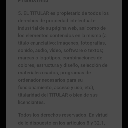
E INDUSTRIAL
EL TITULAR es propietario de todos los
derechos de propiedad intelectual e
industrial de su página web, así como de
los elementos contenidos en la misma (a
título enunciativo: imágenes, fotografías,
sonido, audio, vídeo, software o textos;
marcas o logotipos, combinaciones de
colores, estructura y diseño, selección de
materiales usados, programas de
ordenador necesarios para su
funcionamiento, acceso y uso, etc),
titularidad del TITULAR o bien de sus
licenciantes.
Todos los derechos reservados. En virtud
de lo dispuesto en los artículos 8 y 32.1,