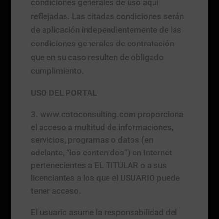
condiciones generales de uso aquí
reflejadas. Las citadas condiciones serán
de aplicación independientemente de las
condiciones generales de contratación
que en su caso resulten de obligado
cumplimiento.
USO DEL PORTAL
www.cotoconsulting.com proporciona
el acceso a multitud de informaciones,
servicios, programas o datos (en
adelante, “los contenidos”) en Internet
pertenecientes a EL TITULAR o a sus
licenciantes a los que el USUARIO puede
tener acceso.
El usuario asume la responsabilidad del