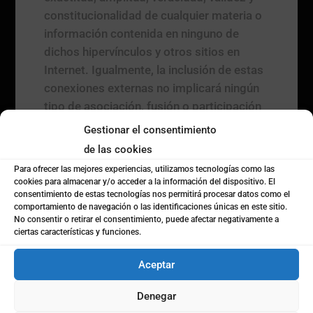
constitucionalidad de cualquier materia o
información contenida en ninguno de
dichos hipervínculos y otros sitios en
Internet. Igualmente, la inclusión de estas
conexiones externas no implicará ningún
tipo de asociación, fusión o participación
con las entidades conectadas.
Gestionar el consentimiento
de las cookies
DERECHOS DE EXCLUSIÓN
Para ofrecer las mejores experiencias, utilizamos tecnologías como las
cookies para almacenar y/o acceder a la información del dispositivo. El
EL TITULAR ser reserva el derecho a
consentimiento de estas tecnologías nos permitirá procesar datos como el
denegar o retirar el acceso a portal y/o los
comportamiento de navegación o las identificaciones únicas en este sitio.
No consentir o retirar el consentimiento, puede afectar negativamente a
servicios ofrecidos sin necesidad de
ciertas características y funciones.
advertencia previa, a instancia propia o de
un tercero, a aquellos usuarios que
Aceptar
incumplan el contenido de este aviso
legal.
Denegar