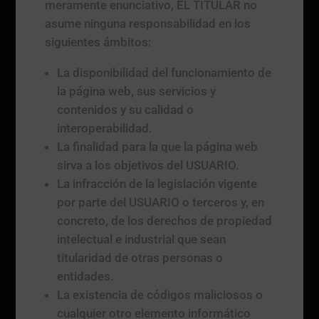
meramente enunciativo, EL TITULAR no
asume ninguna responsabilidad en los
siguientes ámbitos:
La disponibilidad del funcionamiento de
la página web, sus servicios y
contenidos y su calidad o
interoperabilidad.
La finalidad para la que la página web
sirva a los objetivos del USUARIO.
La infracción de la legislación vigente
por parte del USUARIO o terceros y, en
concreto, de los derechos de propiedad
intelectual e industrial que sean
titularidad de otras personas o
entidades.
La existencia de códigos maliciosos o
cualquier otro elemento informático