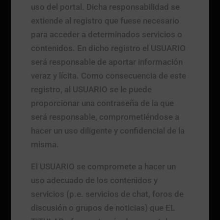
uso del portal. Dicha responsabilidad se
extiende al registro que fuese necesario
para acceder a determinados servicios o
contenidos. En dicho registro el USUARIO
será responsable de aportar información
veraz y lícita. Como consecuencia de este
registro, al USUARIO se le puede
proporcionar una contraseña de la que
será responsable, comprometiéndose a
hacer un uso diligente y confidencial de la
misma.
El USUARIO se compromete a hacer un
uso adecuado de los contenidos y
servicios (p.e. servicios de chat, foros de
discusión o grupos de noticias) que EL