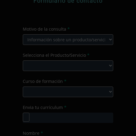
Formulario de contacto
CONTACTO
Motivo de la consulta
*
PRINCIPAL
Motivo
Selecciona el Producto/Servicio
*
de
la
consulta
Selecciona
Curso de formación
*
el
Producto/Servicio
Curso
Envia tu currículum
*
de
formación
Nombre
*