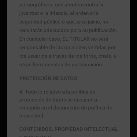
pornográficos, que atenten contra la
juventud o la infancia, el orden o la
seguridad pública o que, a su juicio, no
resultarán adecuados para su publicación.
En cualquier caso, EL TITULAR no será
responsable de las opiniones vertidas por
los usuarios a través de los foros, chats, u
otras herramientas de participación.
PROTECCIÓN DE DATOS
Todo lo relativo a la política de
protección de datos se encuentra
recogido en el documento de política de
privacidad.
CONTENIDOS. PROPIEDAD INTELECTUAL