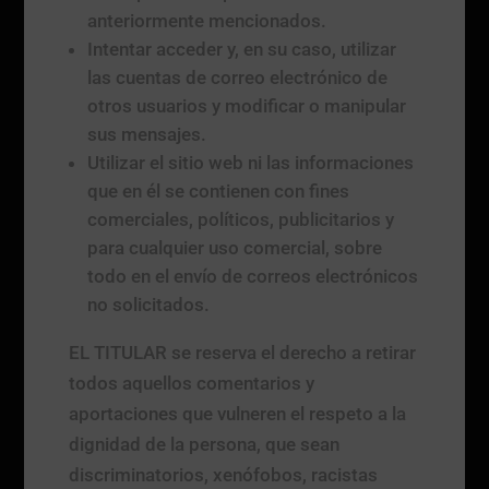
anteriormente mencionados.
Intentar acceder y, en su caso, utilizar
las cuentas de correo electrónico de
otros usuarios y modificar o manipular
sus mensajes.
Utilizar el sitio web ni las informaciones
que en él se contienen con fines
comerciales, políticos, publicitarios y
para cualquier uso comercial, sobre
todo en el envío de correos electrónicos
no solicitados.
EL TITULAR se reserva el derecho a retirar
todos aquellos comentarios y
aportaciones que vulneren el respeto a la
dignidad de la persona, que sean
discriminatorios, xenófobos, racistas