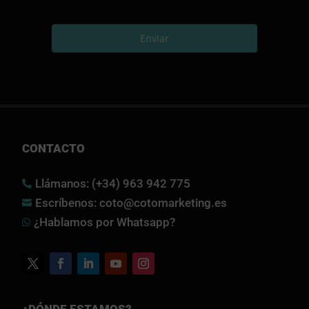
Enviar
CONTACTO
Llámanos: (+34) 963 942 775

Escríbenos: coto@cotomarketing.es

¿Hablamos por Whatsapp?

¿DÓNDE ESTAMOS?