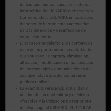
dañino que pudiera causar el sistema
informático del USUARIO o de terceros.
Corresponde al USUARIO, en todo caso,
disponer de herramientas adecuadas
para la detección y desinfección de
estos elementos.
El acceso fraudulento a los contenidos
o servicios por terceros no autorizados,
o, en su caso, la captura, eliminación,
alteración, modificación o manipulación
de los mensajes y comunicaciones de
cualquier clase que dichos terceros
pudiera realizar.
La exactitud, veracidad, actualidad y
utilidad de los contenidos y servicios
ofrecidos y la utilización posterior que
de ellos haga el USUARIO. EL TITULAR