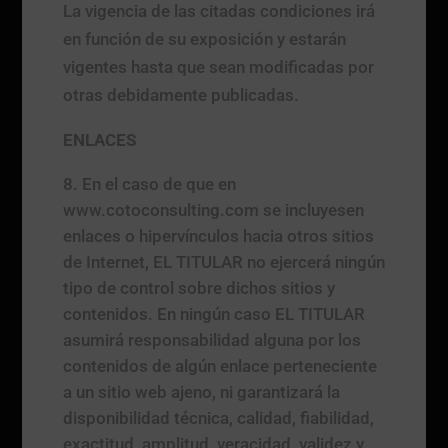
La vigencia de las citadas condiciones irá
en función de su exposición y estarán
vigentes hasta que sean modificadas por
otras debidamente publicadas.
ENLACES
En el caso de que en
www.cotoconsulting.com se incluyesen
enlaces o hipervínculos hacia otros sitios
de Internet, EL TITULAR no ejercerá ningún
tipo de control sobre dichos sitios y
contenidos. En ningún caso EL TITULAR
asumirá responsabilidad alguna por los
contenidos de algún enlace perteneciente
a un sitio web ajeno, ni garantizará la
disponibilidad técnica, calidad, fiabilidad,
exactitud, amplitud, veracidad, validez y