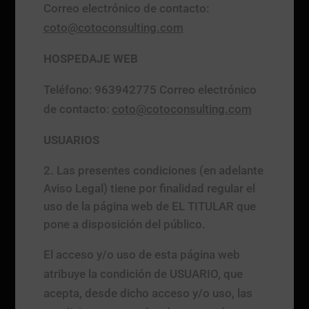
Correo electrónico de contacto:
coto@cotoconsulting.com
HOSPEDAJE WEB
Teléfono: 963942775 Correo electrónico
de contacto:
coto@cotoconsulting.com
USUARIOS
Las presentes condiciones (en adelante
Aviso Legal) tiene por finalidad regular el
uso de la página web de EL TITULAR que
pone a disposición del público.
El acceso y/o uso de esta página web
atribuye la condición de USUARIO, que
acepta, desde dicho acceso y/o uso, las