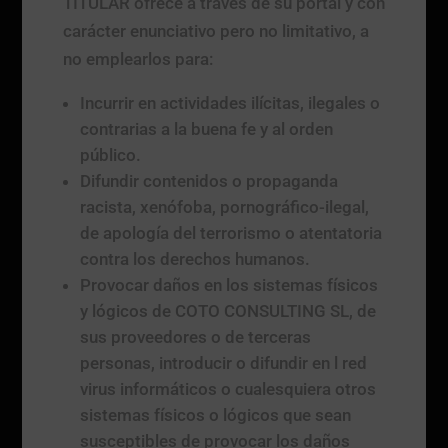
TITULAR ofrece a través de su portal y con
carácter enunciativo pero no limitativo, a
no emplearlos para:
Incurrir en actividades ilícitas, ilegales o
contrarias a la buena fe y al orden
público.
Difundir contenidos o propaganda
racista, xenófoba, pornográfico-ilegal,
de apología del terrorismo o atentatoria
contra los derechos humanos.
Provocar daños en los sistemas físicos
y lógicos de COTO CONSULTING SL, de
sus proveedores o de terceras
personas, introducir o difundir en l red
virus informáticos o cualesquiera otros
sistemas físicos o lógicos que sean
susceptibles de provocar los daños