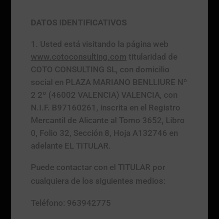
DATOS IDENTIFICATIVOS
Usted está visitando la página web
www.cotoconsulting.com
titularidad de
COTO CONSULTING SL, con domicilio
social en PLAZA MARIANO BENLLIURE Nº
2 2º (46002 VALENCIA) VALENCIA, con
N.I.F. B97160261, inscrita en el Registro
Mercantil de Alicante al Tomo 3652, Libro
0, Folio 32, Sección 8, Hoja A132746 en
adelante EL TITULAR.
Puede contactar con el TITULAR por
cualquiera de los siguientes medios:
Teléfono: 963942775