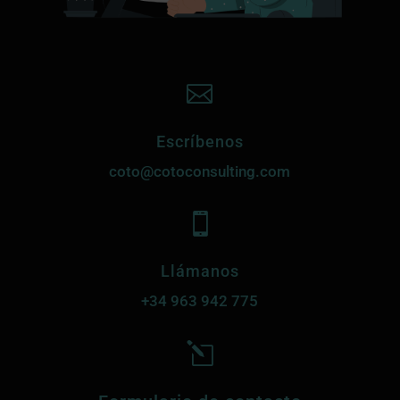

Escríbenos
coto@cotoconsulting.com

Llámanos
+34
963 942 775
l