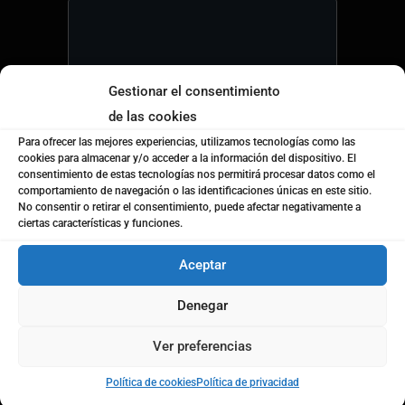
Gestionar el consentimiento
de las cookies
Política de privacidad
*
Para ofrecer las mejores experiencias, utilizamos tecnologías como las
He leído y acepto los términos de la
política de
cookies para almacenar y/o acceder a la información del dispositivo. El
Privacidad de Coto Consulting
consentimiento de estas tecnologías nos permitirá procesar datos como el
comportamiento de navegación o las identificaciones únicas en este sitio.
Notificaciones
No consentir o retirar el consentimiento, puede afectar negativamente a
ciertas características y funciones.
Acepto recibir notificaciones de Coto
Consulting. (newsletters, cursos, informes, etc)
Aceptar
Enviar
Denegar
Ver preferencias
Política de cookies
Política de privacidad