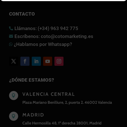
CONTACTO
Llámanos: (+34) 963 942 775

Escríbenos: coto@cotomarketing.es

¿Hablamos por Whatsapp?

¿DÓNDE ESTAMOS?
VALENCIA CENTRAL

Plaza Mariano Benlliure, 2, puerta 2. 46002 Valencia
MADRID

Calle Hermosilla 48, 1º derecha 28001, Madrid