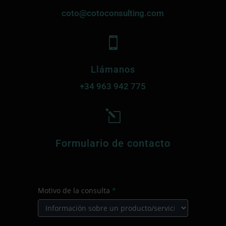
coto@cotoconsulting.com

Llámanos
+34
963 942 775
l
Formulario de contacto
CONTACTO
Motivo de la consulta
*
PRINCIPAL
Motivo