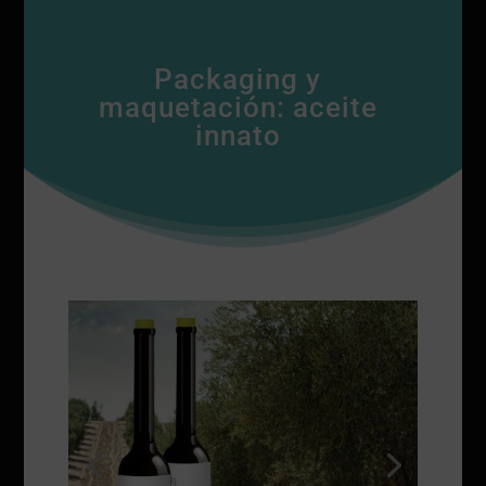
Packaging y
maquetación: aceite
innato