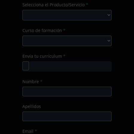
Selecciona el Producto/Servicio
*
de
la
consulta
Selecciona
Curso de formación
*
el
Producto/Servicio
Curso
Envia tu currículum
*
de
formación
Nombre
*
Apellidos
Email
*