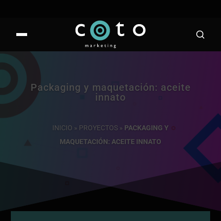
Packaging y maquetación: aceite
innato
INICIO
»
PROYECTOS
»
PACKAGING Y
MAQUETACIÓN: ACEITE INNATO