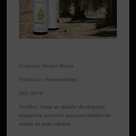
Empresa:
Noemi Wines
Población:
Fuenterrobles
Año:
2018
Detalles:
Crear un diseño de etiqueta
elegantey atractivo para una botella de
aceite de gran calidad.