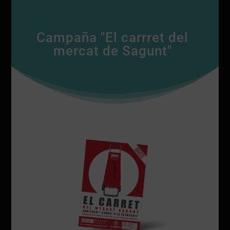
Campaña "El carrret del
mercat de Sagunt"