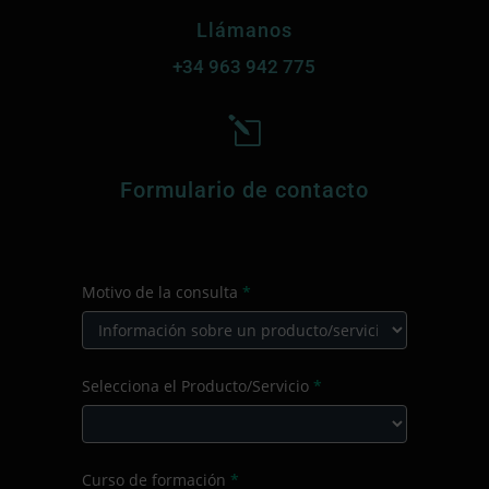
Llámanos
+34
963 942 775
l
Formulario de contacto
CONTACTO
Motivo de la consulta
*
PRINCIPAL
Motivo
Selecciona el Producto/Servicio
*
de
la
consulta
Selecciona
Curso de formación
*
el