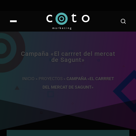
Campaña «El carrret del mercat
de Sagunt»
INICIO
»
PROYECTOS
»
CAMPAÑA «EL CARRRET
DEL MERCAT DE SAGUNT»