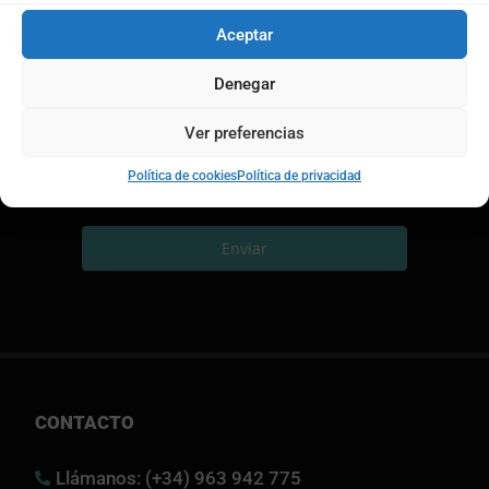
Política de privacidad
*
Aceptar
He leído y acepto los términos de la
política de
Privacidad de Coto Consulting
Denegar
Notificaciones
Ver preferencias
Acepto recibir notificaciones de Coto
Consulting. (newsletters, cursos, informes, etc)
Política de cookies
Política de privacidad
Enviar
CONTACTO
Llámanos: (+34) 963 942 775
