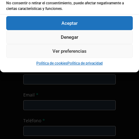
Producto/Servicio
No consentir o retirar el consentimiento, puede afectar negativamente a
ciertas características y funciones.
Curso
Envia tu currículum
*
de
Aceptar
formación
Denegar
Nombre
*
Ver preferencias
Política de cookies
Política de privacidad
Apellidos
Email
*
Teléfono
*