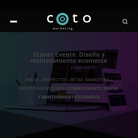
Staner Events: Diseño y
mantenimiento ecomerce
INICIO
»
PROYECTOS
»
RETAIL MARKETING
»
MANTENIMIENTO WEB
»
STANER EVENTS: DISEÑO
Y MANTENIMIENTO ECOMERCE