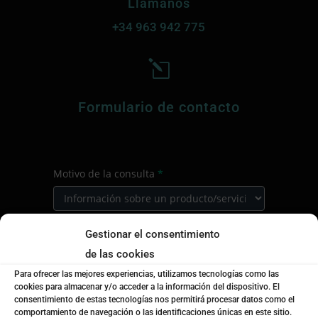
Llámanos
+34
963 942 775
l
Formulario de contacto
CONTACTO
Motivo de la consulta
*
PRINCIPAL
Motivo
Gestionar el consentimiento
Selecciona el Producto/Servicio
*
de
de las cookies
la
Para ofrecer las mejores experiencias, utilizamos tecnologías como las
consulta
Selecciona
cookies para almacenar y/o acceder a la información del dispositivo. El
Curso de formación
*
el
consentimiento de estas tecnologías nos permitirá procesar datos como el
comportamiento de navegación o las identificaciones únicas en este sitio.