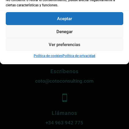
No consentir o retirar el consentimiento, puede afectar negativamente a
ciertas características y funciones.
Aceptar
Denegar
Ver preferencias

Política de cookies
Política de privacidad
Escríbenos
coto@cotoconsulting.com

Llámanos
+34
963 942 775