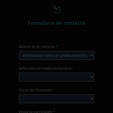
l
Formulario de contacto
CONTACTO
Motivo de la consulta
*
PRINCIPAL
Motivo
Selecciona el Producto/Servicio
*
de
la
consulta
Selecciona
Curso de formación
*
el
Producto/Servicio
Curso
Envia tu currículum
*