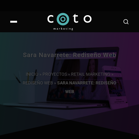
Sara Navarrete: Rediseño Web
INICIO
»
PROYECTOS
»
RETAIL MARKETING
»
REDISEÑO WEB
»
SARA NAVARRETE: REDISEÑO
WEB