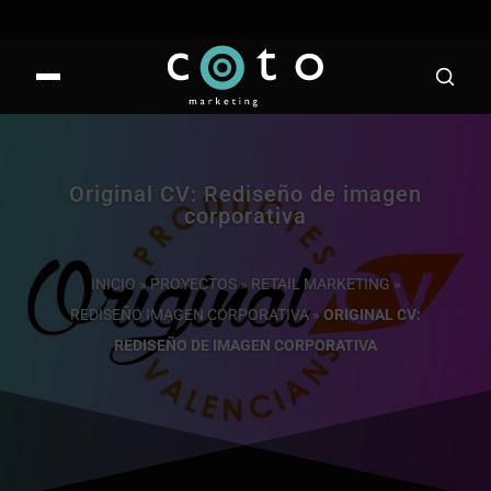
Original CV: Rediseño de imagen
corporativa
INICIO
»
PROYECTOS
»
RETAIL MARKETING
»
REDISEÑO IMAGEN CORPORATIVA
»
ORIGINAL CV:
REDISEÑO DE IMAGEN CORPORATIVA