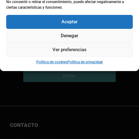
No consentir o retirar el consentimiento, puede afectar negativamente a
ciertas características y funciones.
Política de privacidad
*
Aceptar
He leído y acepto los términos de la
política de
Privacidad de Coto Consulting
Denegar
Notificaciones
Acepto recibir notificaciones de Coto
Ver preferencias
Consulting. (newsletters, cursos, informes, etc)
Política de cookies
Política de privacidad
Enviar
CONTACTO