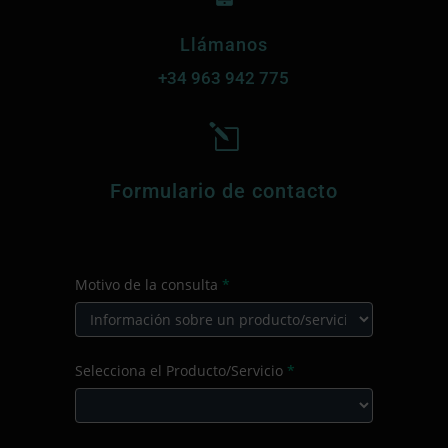
Llámanos
+34
963 942 775
l
Formulario de contacto
CONTACTO
Motivo de la consulta
*
PRINCIPAL
Motivo
Selecciona el Producto/Servicio
*
de
la
consulta
Selecciona