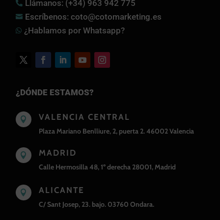
Llámanos: (+34) 963 942 775

Escríbenos: coto@cotomarketing.es

¿Hablamos por Whatsapp?

¿DÓNDE ESTAMOS?
VALENCIA CENTRAL

Plaza Mariano Benlliure, 2, puerta 2. 46002 Valencia
MADRID

Calle Hermosilla 48, 1º derecha 28001, Madrid
ALICANTE

C/ Sant Josep, 23. bajo. 03760 Ondara.