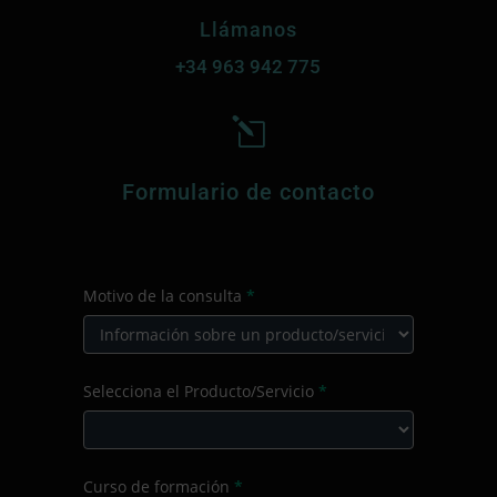
Llámanos
+34
963 942 775
l
Formulario de contacto
CONTACTO
Motivo de la consulta
*
PRINCIPAL
Motivo
Selecciona el Producto/Servicio
*
de
la
consulta
Selecciona
Curso de formación
*
el