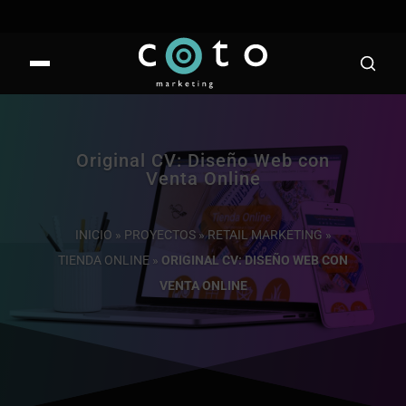
Original CV: Diseño Web con
Venta Online
INICIO
»
PROYECTOS
»
RETAIL MARKETING
»
TIENDA ONLINE
»
ORIGINAL CV: DISEÑO WEB CON
VENTA ONLINE