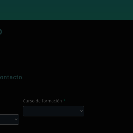
 apuesta segura para cualquier
a que quiera reinventar o superar
ces su marketing digital. Me parece
bajar con Coto Consulting es invertir
futuro de tu empresa en el mundo
O
l que habitamos hoy.
contacto
Curso de formación
*
Curso
cciona
de