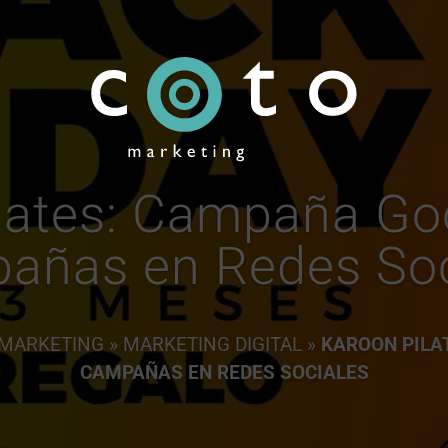
N
MARKETING DIGITAL
DISEÑO GRÁFICO Y WEB
INTELIGENCIA ARTI
lates: Campaña Go
añas en Redes Soc
 MARKETING
»
MARKETING DIGITAL
»
KAROON PILA
CAMPAÑAS EN REDES SOCIALES