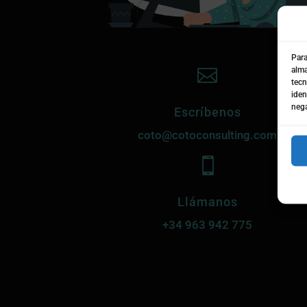
Para
alma

tecn
iden
nega
Escríbenos
coto@cotoconsulting.com

Llámanos
+34
963 942 775