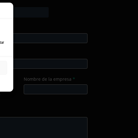
formación
ucto/Servicio
lidos
tar
fono
*
r?
*
Nombre de la empresa
*
r