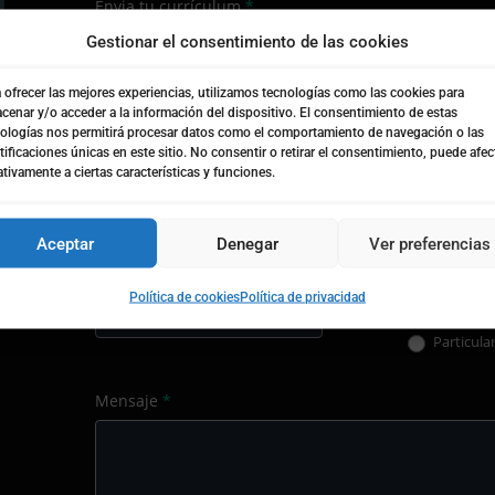
Envia tu currículum
*
la
el
Gestionar el consentimiento de las cookies
consulta
Prod
 ofrecer las mejores experiencias, utilizamos tecnologías como las cookies para
Nombre
*
Apel
cenar y/o acceder a la información del dispositivo. El consentimiento de estas
ologías nos permitirá procesar datos como el comportamiento de navegación o las
tificaciones únicas en este sitio. No consentir o retirar el consentimiento, puede afec
tivamente a ciertas características y funciones.
Email
*
Telé
Aceptar
Denegar
Ver preferencias
Localidad
*
¿Empresa o particula
Política de cookies
Política de privacidad
Empresa
Particula
Mensaje
*