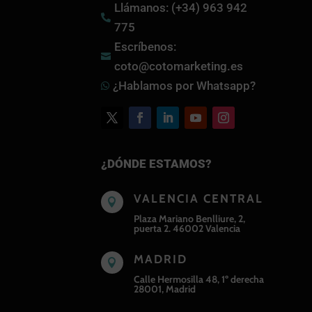
Llámanos: (+34) 963 942

775
Escríbenos:

coto@cotomarketing.es
¿Hablamos por Whatsapp?

¿DÓNDE ESTAMOS?
VALENCIA CENTRAL

Plaza Mariano Benlliure, 2,
puerta 2. 46002 Valencia
MADRID

Calle Hermosilla 48, 1º derecha
28001, Madrid