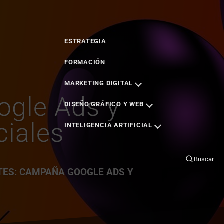
FICIAL
EMPRESA
PORTFOLIO
BLOG
CLIENTES
CONTACTO
Buscar
ESTRATEGIA
FORMACIÓN
MARKETING DIGITAL
ogle Ads y
DISEÑO GRÁFICO Y WEB
iales
INTELIGENCIA ARTIFICIAL
Buscar
TES: CAMPAÑA GOOGLE ADS Y