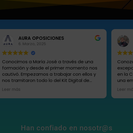
AURA OPOSICIONES
6. Marzo, 2025
Conocimos a María José a través de una
Conozc
formación y desde el primer momento nos
excepc
cautivó. Empezamos a trabajar con ellos y
en la 
nos tramitaron todo lo del Kit Digital de
una em
forma rápida y eficiente, nos crearon la
especia
Leer más
Leer m
página web, nos llevan ahora la gestión de
de 20 
las redes sociales, el posicionamiento... con
cliente
unos resultados increíbles! No podíamos
recomi
haber elegido mejor empresa.
servici
Profesionales, cercanos y siempre atentos
de sus 
a nuestras necesidades. ¡Recomendamos a
enfoqu
Han confiado en nosotr@s
Coto Consulting al 100%!"
datos.