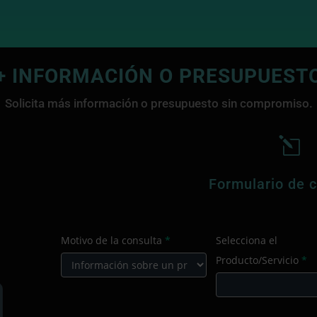
es una
empres
con cre
que tra
en el 
+ INFORMACIÓN O PRESUPUEST
digita
Solicita más información o presupuesto sin compromiso.
l
Formulario de 
CONTACTO
Motivo de la consulta
*
Selecciona el
PRINCIPAL
Producto/Servicio
*
Motivo
de
Sele