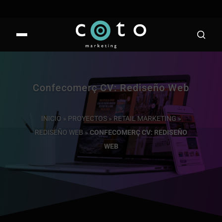
Confecomerç CV: Rediseño Web
INICIO
»
PROYECTOS
»
RETAIL MARKETING
»
REDISEÑO WEB
»
CONFECOMERÇ CV: REDISEÑO
WEB