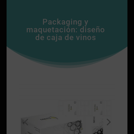
Packaging y
maquetación: diseño
de caja de vinos