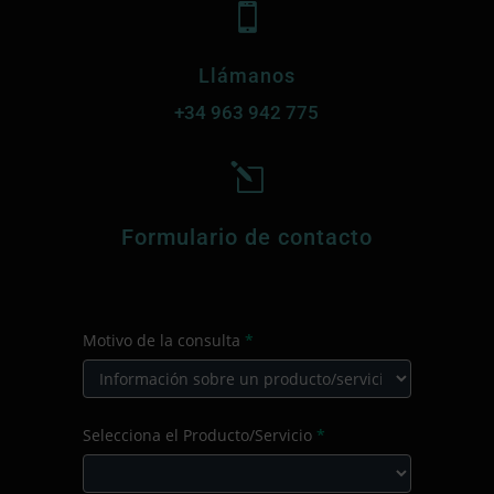

Llámanos
+34
963 942 775
l
Formulario de contacto
CONTACTO
Motivo de la consulta
*
PRINCIPAL
Motivo
Selecciona el Producto/Servicio
*
de
la