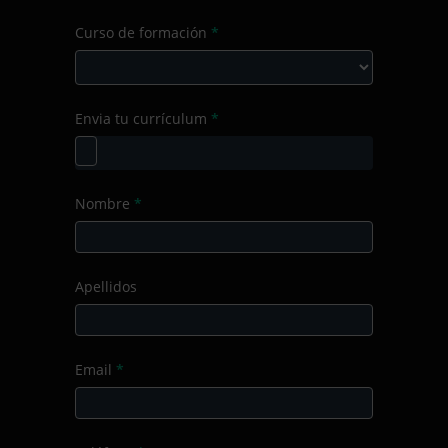
consulta
Selecciona
Curso de formación
*
el
Producto/Servicio
Curso
Envia tu currículum
*
de
formación
Nombre
*
Apellidos
Email
*