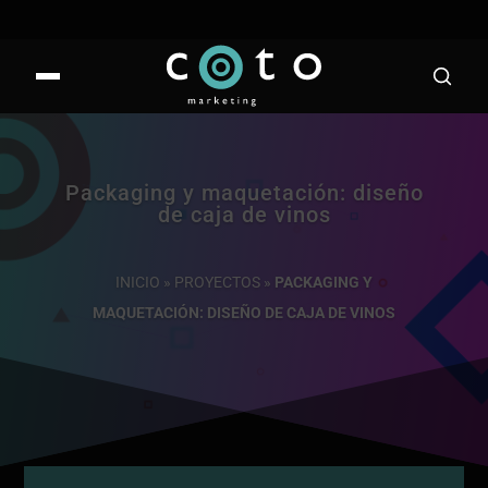
Packaging y maquetación: diseño
de caja de vinos
INICIO
»
PROYECTOS
»
PACKAGING Y
MAQUETACIÓN: DISEÑO DE CAJA DE VINOS