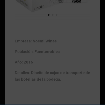
Empresa:
Noemi Wines
Población:
Fuenterrobles
Año:
2016
Detalles:
Diseño de cajas de transporte de
las botellas de la bodega.