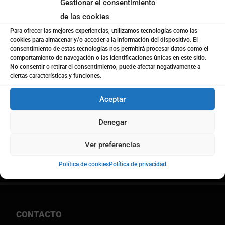
Gestionar el consentimiento
de las cookies
Para ofrecer las mejores experiencias, utilizamos tecnologías como las
Política de privacidad
*
cookies para almacenar y/o acceder a la información del dispositivo. El
He leído y acepto los términos de la
política de
consentimiento de estas tecnologías nos permitirá procesar datos como el
Privacidad de Coto Consulting
comportamiento de navegación o las identificaciones únicas en este sitio.
No consentir o retirar el consentimiento, puede afectar negativamente a
ciertas características y funciones.
Notificaciones
Acepto recibir notificaciones de Coto
Aceptar
Consulting. (newsletters, cursos, informes, etc)
Denegar
Enviar
Ver preferencias
Política de cookies
Política de privacidad
CONTACTO