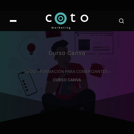
Curso Canva
INICIO
»
FORMACIÓN PARA COMERCIANTES
»
CURSO CANVA