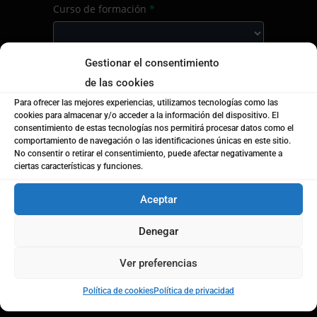
Curso de formación
*
el
Producto/Servicio
Curso
Gestionar el consentimiento
Envia tu currículum
*
de
de las cookies
formación
Para ofrecer las mejores experiencias, utilizamos tecnologías como las
cookies para almacenar y/o acceder a la información del dispositivo. El
consentimiento de estas tecnologías nos permitirá procesar datos como el
Nombre
*
comportamiento de navegación o las identificaciones únicas en este sitio.
No consentir o retirar el consentimiento, puede afectar negativamente a
ciertas características y funciones.
Apellidos
Aceptar
Denegar
Email
*
Ver preferencias
Política de cookies
Política de privacidad
Teléfono
*