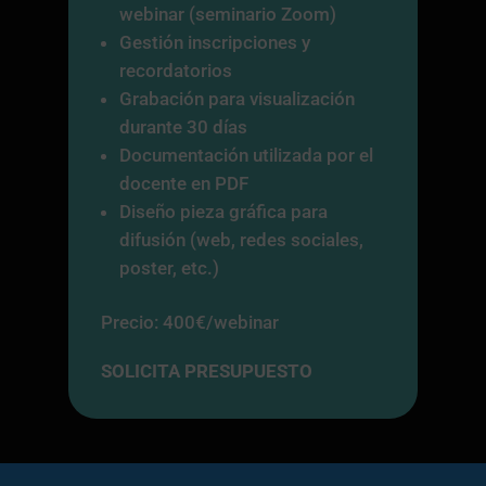
webinar (seminario Zoom)
Gestión inscripciones y
recordatorios
Grabación para visualización
durante 30 días
Documentación utilizada por el
docente en PDF
Diseño pieza gráfica para
difusión (web, redes sociales,
poster, etc.)
Precio: 400€/webinar
SOLICITA PRESUPUESTO