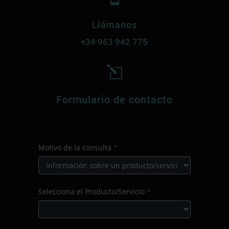
Llámanos
+34
963 942 775
l
Formulario de contacto
CONTACTO
Motivo de la consulta
*
PRINCIPAL
Motivo
Selecciona el Producto/Servicio
*
de
la
consulta
Selecciona